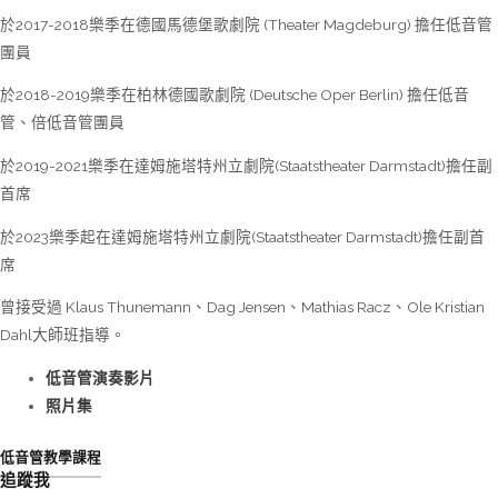
於
2017-2018
樂季在德國馬德堡歌劇院
(Theater Magdeburg)
擔任低音管
團員
於
2018-2019
樂季在柏林德國歌劇院
(Deutsche Oper Berlin)
擔任低音
管、倍低音管團員
於
2019-2021
樂季在達姆施塔特州立劇院
(Staatstheater Darmstadt)
擔任副
首席
於2023
樂季起在達姆施塔特州立劇院
(Staatstheater Darmstadt)
擔任副首
席
曾接受過
Klaus Thunemann
、
Dag Jensen
、
Mathias Racz
、
Ole Kristian
Dahl
大師班指導。
低音管演奏影片
照片集
低音管教學課程
追蹤我