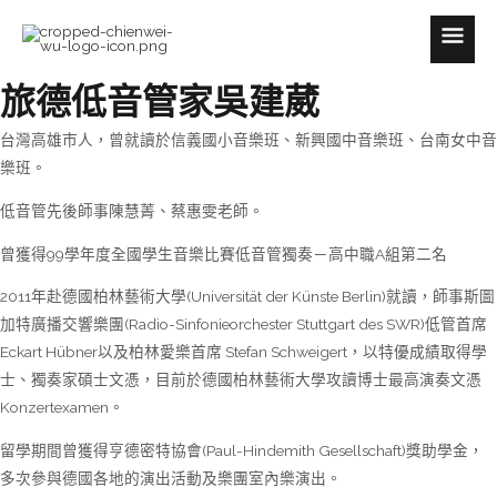
跳
Menu
主
至
主
要
旅德低音管家吳建葳
要
選
內
台灣高雄市人，曾就讀於信義國小音樂班、新興國中音樂班、台南女中音
容
單
樂班。
低音管先後師事陳慧菁、蔡惠雯老師。
曾獲得
99
學年度全國學生音樂比賽低音管獨奏－高中職
A
組第二名
2011
年赴德國柏林藝術大學
(Universität der Künste Berlin)
就讀，師事斯圖
加特廣播交響樂團
(Radio-Sinfonieorchester Stuttgart des SWR)
低管首席
Eckart Hübner以及柏林愛樂首席 Stefan Schweigert
，以特優成績取得學
士、獨奏家碩士文憑，目前於德國柏林藝術大學攻讀博士最高演奏文憑
Konzertexamen
。
留學期間曾獲得亨德密特協會
(Paul-Hindemith Gesellschaft)
獎助學金，
多次參與德國各地的演出活動及樂團室內樂演出。